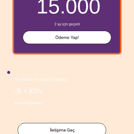
15.
15.000
2 ay için geçerli
Ödeme Yap!
Tek Seans Personal Training
₺
+ KDV
3.500
Bir hafta geçerli
İletişime Geç