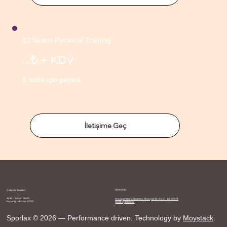
12 Seans Personal Training
₺
+ KDV
30.000
6 hafta için geçerli
İletişime Geç
Adresimiz
Çalışma Saatleri
Açılış - Sabah 06:00
Ana apartmanı, Bostancı, Akasyalı Sk. No: 2 - 1A, 34744
Kapanış - Akşam 22:00
Kadıköy/İstanbul
Sporlax © 2026 — Performance driven. Technology by
Moystack
.